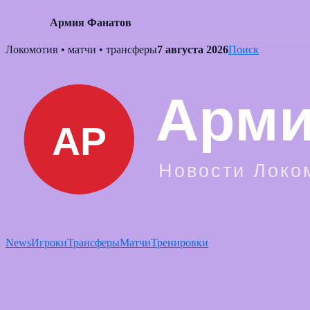
Армия Фанатов
Skip
Локомотив • матчи • трансферы
7 августа 2026
Поиск
to
content
News
Игроки
Трансферы
Матчи
Тренировки