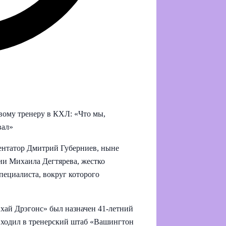
вому тренеру в КХЛ: «Что мы,
вал»
ентатор Дмитрий Губерниев, ныне
ии Михаила Дегтярева, жестко
пециалиста, вокруг которого
хай Дрэгонс» был назначен 41‑летний
 входил в тренерский штаб «Вашингтон