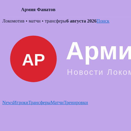
Армия Фанатов
Skip
Локомотив • матчи • трансферы
6 августа 2026
Поиск
to
content
News
Игроки
Трансферы
Матчи
Тренировки