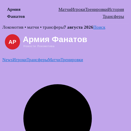
Армия
Матчи
Игроки
Тренировки
История
Фанатов
Трансферы
Skip
Локомотив • матчи • трансферы
7 августа 2026
Поиск
to
content
News
Игроки
Трансферы
Матчи
Тренировки