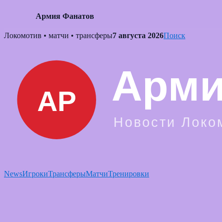
Армия Фанатов
Skip
Локомотив • матчи • трансферы
7 августа 2026
Поиск
to
content
News
Игроки
Трансферы
Матчи
Тренировки