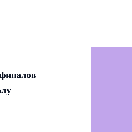
 финалов
олу