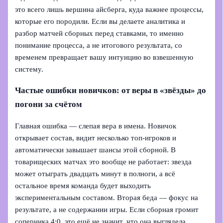
это всего лишь вершина айсберга, куда важнее процессы,
которые его породили. Если вы делаете аналитика и
разбор матчей сборных перед ставками, то именно
понимание процесса, а не итогового результата, со
временем превращает вашу интуицию во взвешенную
систему.
Частые ошибки новичков: от веры в «звёзды» до
погони за счётом
Главная ошибка — слепая вера в имена. Новичок
открывает состав, видит несколько топ‑игроков и
автоматически завышает шансы этой сборной. В
товарищеских матчах это вообще не работает: звезда
может отыграть двадцать минут в полноги, а всё
остальное время команда будет выходить
экспериментальным составом. Вторая беда — фокус на
результате, а не содержании игры. Если сборная громит
соперника 4:0, это ещё не значит, что она выглядела