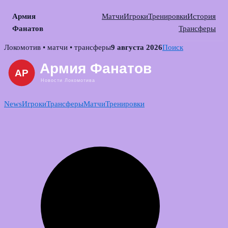
Армия
Матчи
Игроки
Тренировки
История
Фанатов
Трансферы
Skip
Локомотив • матчи • трансферы
9 августа 2026
Поиск
to
content
News
Игроки
Трансферы
Матчи
Тренировки