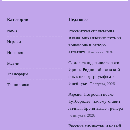
Категории
Недавнее
News
Российская спринтерша
Алена Михайлович: путь из
Игроки
волейбола в легкую
атлетику
8 августа, 2026
История
Самое скандальное золото
Матчи
Ирины Родниной: рижский
Трансферы
срыв перед триумфом в
Инсбруке
7 августа, 2026
Тренировки
Аделия Петросян после
Тутберидзе: почему ставит
личный бренд выше тренера
6 августа, 2026
Русские гимнастки и новый