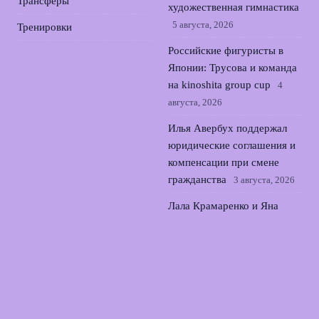
Трансферы
художественная гимнастика
5 августа, 2026
Тренировки
Российские фигуристы в
Японии: Трусова и команда
на kinoshita group cup
4
августа, 2026
Илья Авербух поддержал
юридические соглашения и
компенсации при смене
гражданства
3 августа, 2026
Лала Крамаренко и Яна
Кудрявцева: музыкальный
дебют и ожидание медалей
ЧМ
2 августа, 2026
© 2026 Армия Фанатов
Новости Локомотива