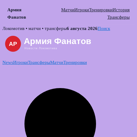
Армия
Матчи
Игроки
Тренировки
История
Фанатов
Трансферы
Skip
Локомотив • матчи • трансферы
6 августа 2026
Поиск
to
content
News
Игроки
Трансферы
Матчи
Тренировки