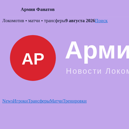
Армия Фанатов
Skip
Локомотив • матчи • трансферы
9 августа 2026
Поиск
to
content
News
Игроки
Трансферы
Матчи
Тренировки