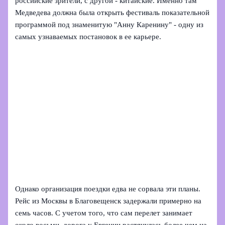
российские зрители, с другой - китайские. Именно там
Медведева должна была открыть фестиваль показательной
программой под знаменитую "Анну Каренину" - одну из
самых узнаваемых постановок в ее карьере.
Однако организация поездки едва не сорвала эти планы.
Рейс из Москвы в Благовещенск задержали примерно на
семь часов. С учетом того, что сам перелет занимает
около восьми, дорога у Евгении растянулась более чем на