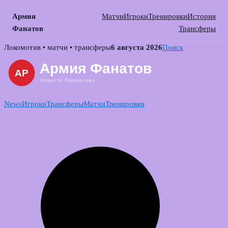
Армия
Матчи
Игроки
Тренировки
История
Фанатов
Трансферы
Skip
Локомотив • матчи • трансферы
6 августа 2026
Поиск
to
content
News
Игроки
Трансферы
Матчи
Тренировки