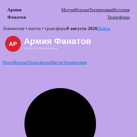
Армия
Матчи
Игроки
Тренировки
История
Фанатов
Трансферы
Skip
Локомотив • матчи • трансферы
9 августа 2026
Поиск
to
content
News
Игроки
Трансферы
Матчи
Тренировки