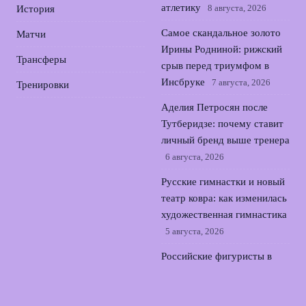
атлетику
8 августа, 2026
История
Самое скандальное золото
Матчи
Ирины Родниной: рижский
Трансферы
срыв перед триумфом в
Инсбруке
7 августа, 2026
Тренировки
Аделия Петросян после
Тутберидзе: почему ставит
личный бренд выше тренера
6 августа, 2026
Русские гимнастки и новый
театр ковра: как изменилась
художественная гимнастика
5 августа, 2026
Российские фигуристы в
Японии: Трусова и команда
на kinoshita group cup
4
августа, 2026