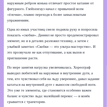
наружным ребром конька отличает простое катание от
фигурного. Глейхенгауз начал с привычной всем
«ёлочки», плавно переходя к более замысловатым
упражнениям.
Одна из юных участниц смело подняла руку и попросила
показать «скобки». Даниил не просто продемонстрировал
элемент, но и в деталях разложил технику, а затем с
улыбкой заметил: «Скобки — это ультра-мастерство». И
это прозвучало не как отпугивание, а как вызов и
приглашение расти.
По мере занятия нагрузка увеличивалась. Хореограф
выводил любителей на наружные и внутренние дуги, а
тем, кто чувствовал себя на льду увереннее, давал задание
кататься на внутренней дуге с выносом свободной ноги.
Это уже те элементы, где становится особенно важен
баланс и чувство льда: малейший перекос — и конёк
срывается с траектории.