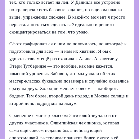
тех, кто только встаёт на лёд. У Даниила всё устроено
по‑тренерски: есть базовые задания, но в целом планка
выше, упражнения сложнее. В какой‑то момент я просто
перестала пытаться сделать всё идеально и решила
сконцентрироваться на том, что умею.
Сфотографироваться с ним не получилось, но автографы
подготовили для всех — и нам их хватило. Я бы с
удовольствием ещё раз сходила к Алине. А занятие у
Этери Тутберидзе — это вообще, как мне кажется,
«высший уровень». Забавно, что мы узнали об этих
мастер-классах буквально позавчера и случайно оказались
сразу на двух. Холод не мешает совсем — наоборот,
бодрит. Тем более, второй день подряд в Москве солнце и
второй день подряд мы на льду».
Сравнение с мастер-классом Загитовой звучало и от
других участников. Олимпийская чемпионка, которая
сама ещё совсем недавно была действующей
спортсменкой, выстраивает занятия более мягко: в её