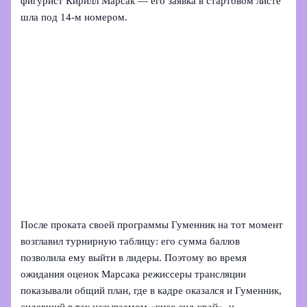
фигурист Кирилл Марсак — его заявка в стартовом листе
шла под 14-м номером.
После проката своей программы Гуменник на тот момент
возглавил турнирную таблицу: его сумма баллов
позволила ему выйти в лидеры. Поэтому во время
ожидания оценок Марсака режиссеры трансляции
показывали общий план, где в кадре оказался и Гуменник,
сидевший в так называемом «кисс-энд-край», и