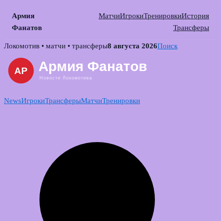
Армия
Матчи
Игроки
Тренировки
История
Фанатов
Трансферы
Skip
Локомотив • матчи • трансферы
8 августа 2026
Поиск
to
content
News
Игроки
Трансферы
Матчи
Тренировки