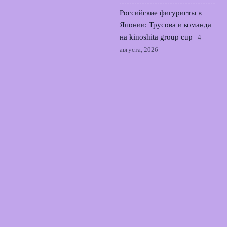
Российские фигуристы в
Японии: Трусова и команда
на kinoshita group cup
4
августа, 2026
Илья Авербух поддержал
юридические соглашения и
компенсации при смене
гражданства
3 августа, 2026
© 2026 Армия Фанатов
Новости Локомотива
News
Игроки
История