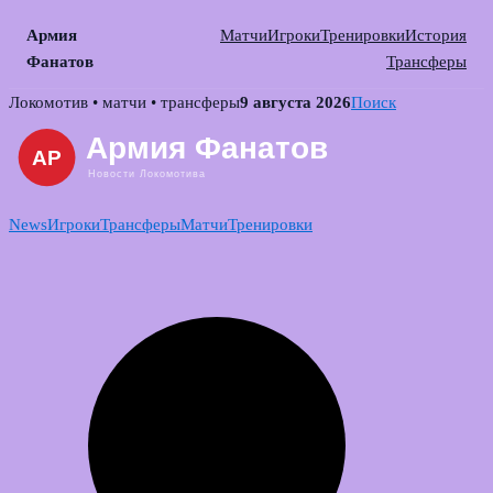
Армия
Матчи
Игроки
Тренировки
История
Фанатов
Трансферы
Skip
Локомотив • матчи • трансферы
9 августа 2026
Поиск
to
content
News
Игроки
Трансферы
Матчи
Тренировки