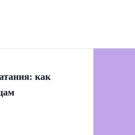
атания: как
цам