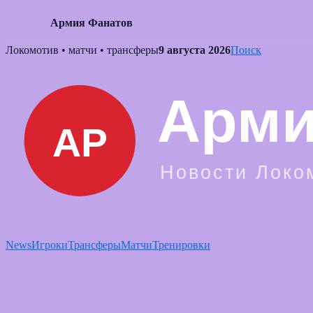
Армия Фанатов
Skip
Локомотив • матчи • трансферы
9 августа 2026
Поиск
to
content
News
Игроки
Трансферы
Матчи
Тренировки