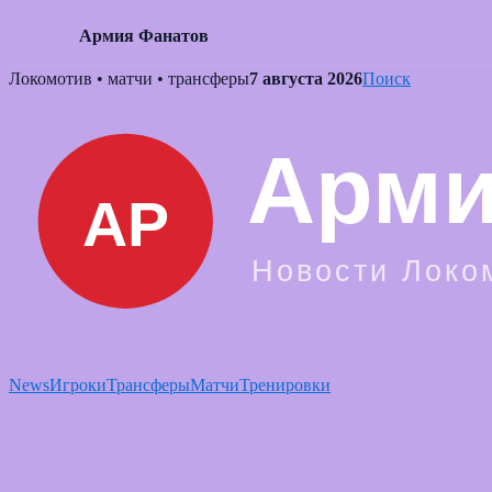
Армия Фанатов
Skip
Локомотив • матчи • трансферы
7 августа 2026
Поиск
to
content
News
Игроки
Трансферы
Матчи
Тренировки