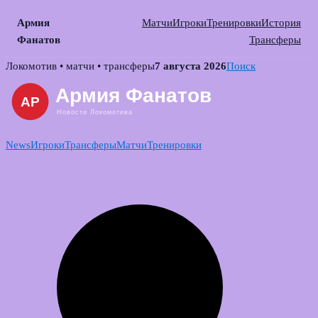
Армия
Матчи
Игроки
Тренировки
История
Фанатов
Трансферы
Skip
Локомотив • матчи • трансферы
7 августа 2026
Поиск
to
content
News
Игроки
Трансферы
Матчи
Тренировки