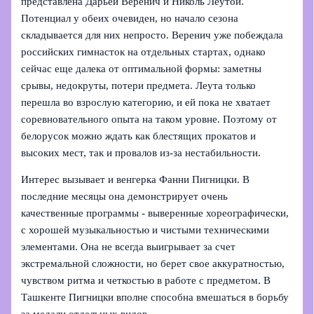
представлена Дарьей Веренич и Николь Леутой.
Потенциал у обеих очевиден, но начало сезона
складывается для них непросто. Веренич уже побеждала
российских гимнасток на отдельных стартах, однако
сейчас еще далека от оптимальной формы: заметны
срывы, недокруты, потери предмета. Леута только
перешла во взрослую категорию, и ей пока не хватает
соревновательного опыта на таком уровне. Поэтому от
белорусок можно ждать как блестящих прокатов и
высоких мест, так и провалов из-за нестабильности.
Интерес вызывает и венгерка Фанни Пигницки. В
последние месяцы она демонстрирует очень
качественные программы - выверенные хореографически,
с хорошей музыкальностью и чистыми техническими
элементами. Она не всегда выигрывает за счет
экстремальной сложности, но берет свое аккуратностью,
чувством ритма и четкостью в работе с предметом. В
Ташкенте Пигницки вполне способна вмешаться в борьбу