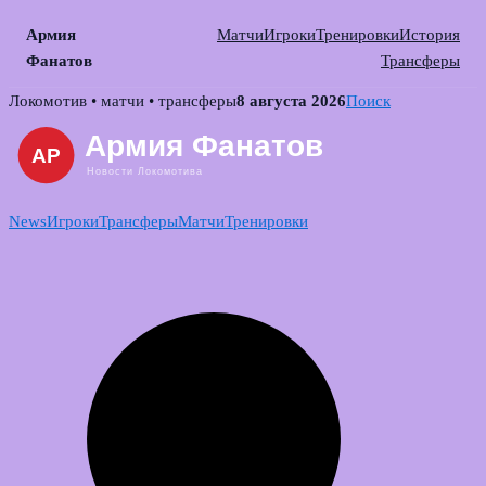
Армия
Матчи
Игроки
Тренировки
История
Фанатов
Трансферы
Skip
Локомотив • матчи • трансферы
8 августа 2026
Поиск
to
content
News
Игроки
Трансферы
Матчи
Тренировки