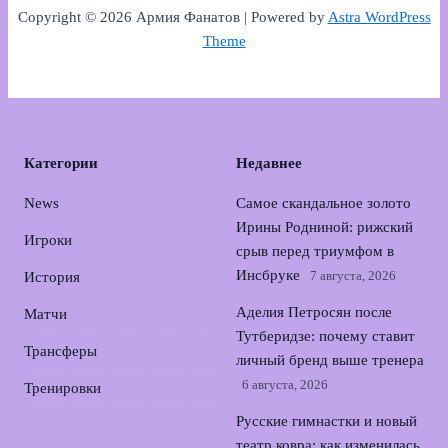
Copyright © 2026 Армия Фанатов | Powered by
Astra WordPress
Theme
Категории
Недавнее
News
Самое скандальное золото
Ирины Родниной: рижский
Игроки
срыв перед триумфом в
Инсбруке
7 августа, 2026
История
Аделия Петросян после
Матчи
Тутберидзе: почему ставит
Трансферы
личный бренд выше тренера
6 августа, 2026
Тренировки
Русские гимнастки и новый
театр ковра: как изменилась