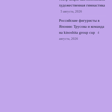
художественная гимнастика
5 августа, 2026
Российские фигуристы в
Японии: Трусова и команда
на kinoshita group cup
4
августа, 2026
Илья Авербух поддержал
юридические соглашения и
компенсации при смене
гражданства
3 августа, 2026
© 2026 Армия Фанатов
Новости Локомотива
News