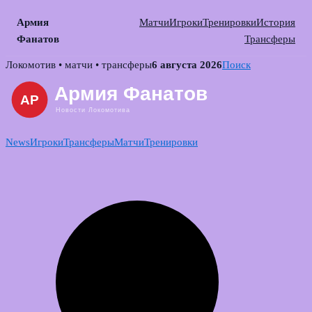
Армия
Матчи
Игроки
Тренировки
История
Фанатов
Трансферы
Skip
Локомотив • матчи • трансферы
6 августа 2026
Поиск
to
content
News
Игроки
Трансферы
Матчи
Тренировки