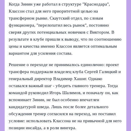
Когда Зинин уже работал в структуре "Краснодара",
Классон стал для него приоритетной целью на
трансферном рынке. Скаутский отдел, по словам
функционера, "перелопатил весь рынок", постоянно
сверяя других потенциальных новичков с Виктором. В
результате в клубе пришли к выводу, что по соотношению
цены и качества именно Классон является оптимальным
вариантом для усиления состава.
Решение о переходе не принималось единолично: проект
трансфера поддержали владелец клуба Сергей Галицкий и
генеральный директор Владимир Хашиг. Однако
оставался важный шаг - убедить главного тренера. Тогда
командой руководил Игорь Шалимов, и поначалу он, как
вспоминает Зинин, не был особенно впечатлен
кандидатурой шведа. Лишь после более детального
обсуждения тренер согласился на переход, но поставил
условие: использовать Классона не на привычной для него
позиции инсайда, а в роли вингера.