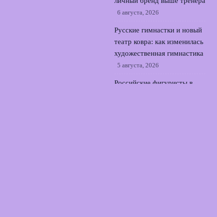
личный бренд выше тренера
6 августа, 2026
Русские гимнастки и новый
театр ковра: как изменилась
художественная гимнастика
5 августа, 2026
Российские фигуристы в
Японии: Трусова и команда
на kinoshita group cup
4
августа, 2026
© 2026 Армия Фанатов
Новости Локомотива
News
Игроки