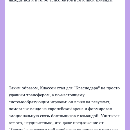
находиться и в топ-8 асисстентов в летописи команды.
Таким образом, Классон стал для "Краснодара" не просто
удачным трансфером, а по-настоящему
системообразующим игроком: он влиял на результат,
помогал команде на европейской арене и формировал
эмоциональную связь болельщиков с командой. Учитывая
все это, неудивительно, что даже предложение от
"Зенита" с колоссальной прибылью не привело к продаже.