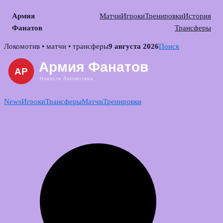
Армия
Матчи
Игроки
Тренировки
История
Фанатов
Трансферы
Skip
Локомотив • матчи • трансферы
9 августа 2026
Поиск
to
content
News
Игроки
Трансферы
Матчи
Тренировки