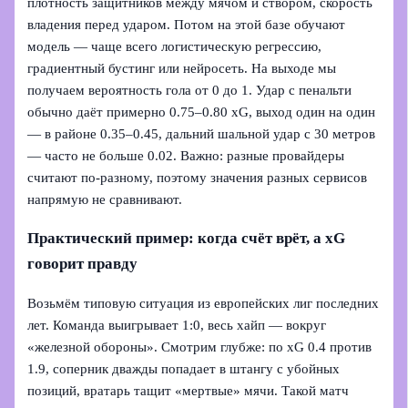
плотность защитников между мячом и створом, скорость
владения перед ударом. Потом на этой базе обучают
модель — чаще всего логистическую регрессию,
градиентный бустинг или нейросеть. На выходе мы
получаем вероятность гола от 0 до 1. Удар с пенальти
обычно даёт примерно 0.75–0.80 xG, выход один на один
— в районе 0.35–0.45, дальний шальной удар с 30 метров
— часто не больше 0.02. Важно: разные провайдеры
считают по‑разному, поэтому значения разных сервисов
напрямую не сравнивают.
Практический пример: когда счёт врёт, а xG
говорит правду
Возьмём типовую ситуация из европейских лиг последних
лет. Команда выигрывает 1:0, весь хайп — вокруг
«железной обороны». Смотрим глубже: по xG 0.4 против
1.9, соперник дважды попадает в штангу с убойных
позиций, вратарь тащит «мертвые» мячи. Такой матч