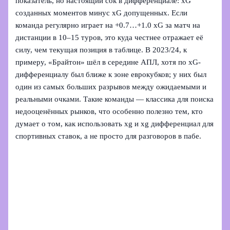
показатель, но настоящий сок в дифференциале: xG
созданных моментов минус xG допущенных. Если
команда регулярно играет на +0.7…+1.0 xG за матч на
дистанции в 10–15 туров, это куда честнее отражает её
силу, чем текущая позиция в таблице. В 2023/24, к
примеру, «Брайтон» шёл в середине АПЛ, хотя по xG-
дифференциалу был ближе к зоне еврокубков; у них был
один из самых больших разрывов между ожидаемыми и
реальными очками. Такие команды — классика для поиска
недооценённых рынков, что особенно полезно тем, кто
думает о том, как использовать xg и xg дифференциал для
спортивных ставок, а не просто для разговоров в пабе.