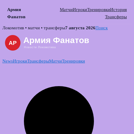
Армия
Матчи
Игроки
Тренировки
История
Фанатов
Трансферы
Skip
Локомотив • матчи • трансферы
7 августа 2026
Поиск
to
content
News
Игроки
Трансферы
Матчи
Тренировки