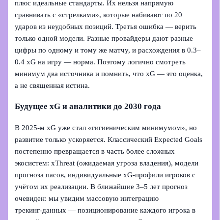
плюс идеальные стандарты. Их нельзя напрямую
сравнивать с «стрелками», которые набивают по 20
ударов из неудобных позиций. Третья ошибка — верить
только одной модели. Разные провайдеры дают разные
цифры по одному и тому же матчу, и расхождения в 0.3–
0.4 xG на игру — норма. Поэтому логично смотреть
минимум два источника и помнить, что xG — это оценка,
а не священная истина.
Будущее xG и аналитики до 2030 года
В 2025‑м xG уже стал «гигиеническим минимумом», но
развитие только ускоряется. Классический Expected Goals
постепенно превращается в часть более сложных
экосистем: xThreat (ожидаемая угроза владения), модели
прогноза пасов, индивидуальные xG‑профили игроков с
учётом их реализации. В ближайшие 3–5 лет прогноз
очевиден: мы увидим массовую интеграцию
трекинг‑данных — позиционирование каждого игрока в