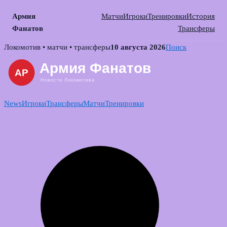
Армия
Матчи
Игроки
Тренировки
История
Фанатов
Трансферы
Skip
Локомотив • матчи • трансферы
10 августа 2026
Поиск
to
content
News
Игроки
Трансферы
Матчи
Тренировки