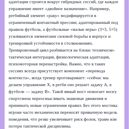
адаптации строятся вокруг гибридных сессий, где каждое
упражнение имеет «двойное назначение». Например,
регбийный элемент «раку» модифицируется в
ограниченный контактный прессинг, адаптированный под
правила футбола, а футбольные «малые игры» (3×3, 5×5)
усиливаются элементами силовой борьбы в корпусе и
тренировкой устойчивости в столкновениях.
Тренировочный цикл разбивается на блоки: техническо-
тактическая интеграция, физиологическая адаптация,
психомоторная перенастройка. Важно, что в таких
сессиях всегда присутствует компонент «перевода
контекста», когда тренер проговаривает: «сейчас мы
делаем упражнение Х, в регби оно решает задачу А, в
футболе — задачу B». Такой явный мост помогает мозгу
спортсмена переосмысливать знакомые движения и
принимать новые ограничения правил. Без этого мостика
игроки часто механически переносят привычную модель
поведения, что резко увеличивает риск фолов, травм или
потери тактической дисциплины.