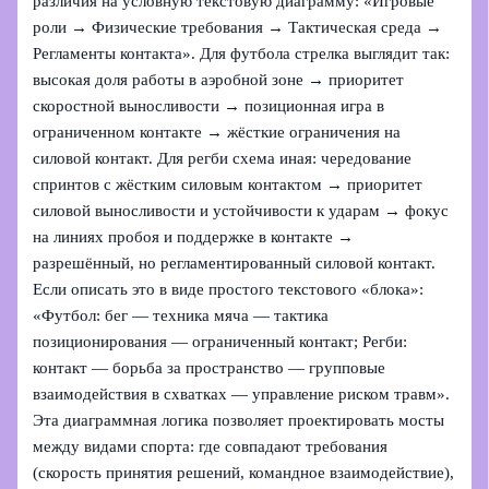
различия на условную текстовую диаграмму: «Игровые
роли → Физические требования → Тактическая среда →
Регламенты контакта». Для футбола стрелка выглядит так:
высокая доля работы в аэробной зоне → приоритет
скоростной выносливости → позиционная игра в
ограниченном контакте → жёсткие ограничения на
силовой контакт. Для регби схема иная: чередование
спринтов с жёстким силовым контактом → приоритет
силовой выносливости и устойчивости к ударам → фокус
на линиях пробоя и поддержке в контакте →
разрешённый, но регламентированный силовой контакт.
Если описать это в виде простого текстового «блока»:
«Футбол: бег — техника мяча — тактика
позиционирования — ограниченный контакт; Регби:
контакт — борьба за пространство — групповые
взаимодействия в схватках — управление риском травм».
Эта диаграммная логика позволяет проектировать мосты
между видами спорта: где совпадают требования
(скорость принятия решений, командное взаимодействие),