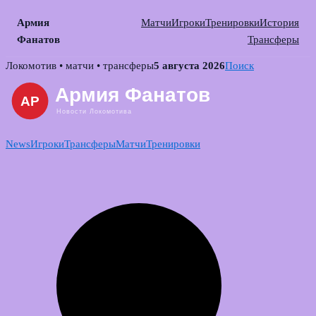
Армия
Матчи
Игроки
Тренировки
История
Фанатов
Трансферы
Skip
Локомотив • матчи • трансферы
5 августа 2026
Поиск
to
content
News
Игроки
Трансферы
Матчи
Тренировки