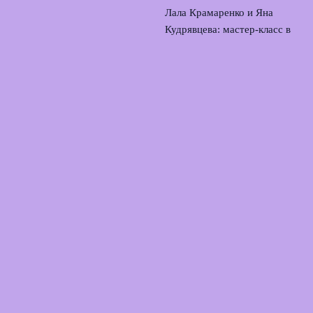
Лала Крамаренко и Яна
Кудрявцева: мастер-класс в
Москве и новая жизнь в
гимнастике
1 августа, 2026
© 2026 Армия Фанатов
Новости Локомотива
News
Игроки
История
Матчи
Трансферы
Тренировки