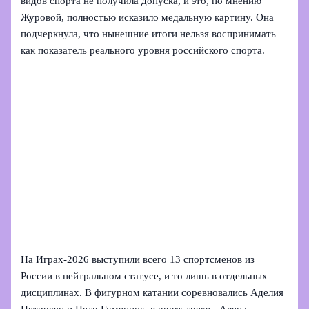
видов спорта не получила допуска, и это, по мнению
Журовой, полностью исказило медальную картину. Она
подчеркнула, что нынешние итоги нельзя воспринимать
как показатель реального уровня российского спорта.
На Играх‑2026 выступили всего 13 спортсменов из
России в нейтральном статусе, и то лишь в отдельных
дисциплинах. В фигурном катании соревновались Аделия
Петросян и Петр Гуменник, в шорт‑треке - Алена