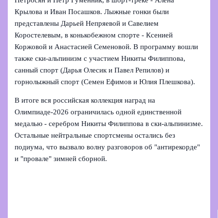
Крылова и Иван Посашков. Лыжные гонки были
представлены Дарьей Непряевой и Савелием
Коростелевым, в конькобежном спорте - Ксенией
Коржовой и Анастасией Семеновой. В программу вошли
также ски‑альпинизм с участием Никиты Филиппова,
санный спорт (Дарья Олесик и Павел Репилов) и
горнолыжный спорт (Семен Ефимов и Юлия Плешкова).
В итоге вся российская коллекция наград на
Олимпиаде‑2026 ограничилась одной единственной
медалью - серебром Никиты Филиппова в ски‑альпинизме.
Остальные нейтральные спортсмены остались без
подиума, что вызвало волну разговоров об "антирекорде"
и "провале" зимней сборной.