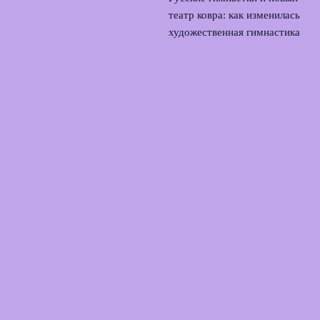
театр ковра: как изменилась
художественная гимнастика
5 августа, 2026
Российские фигуристы в
Японии: Трусова и команда
на kinoshita group cup
4
августа, 2026
© 2026 Армия Фанатов
Новости Локомотива
News
Игроки
История
Матчи