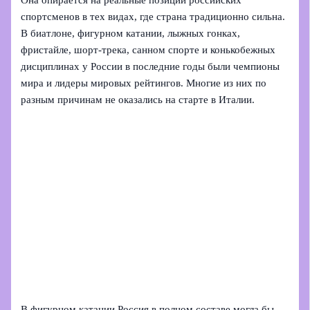
Она опирается на реальные позиции российских
спортсменов в тех видах, где страна традиционно сильна.
В биатлоне, фигурном катании, лыжных гонках,
фристайле, шорт‑трека, санном спорте и конькобежных
дисциплинах у России в последние годы были чемпионы
мира и лидеры мировых рейтингов. Многие из них по
разным причинам не оказались на старте в Италии.
В фигурном катании Россия в полном составе могла бы