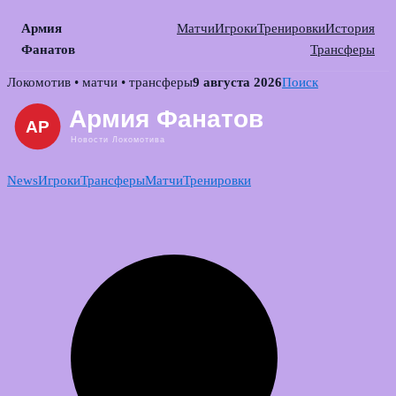
Армия
Матчи
Игроки
Тренировки
История
Фанатов
Трансферы
Skip
Локомотив • матчи • трансферы
9 августа 2026
Поиск
to
content
News
Игроки
Трансферы
Матчи
Тренировки