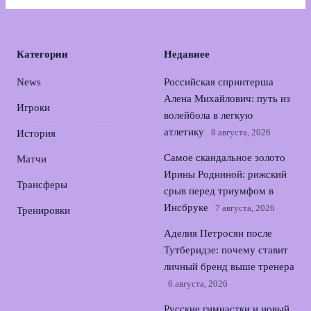
Категории
Недавнее
News
Российская спринтерша
Алена Михайлович: путь из
Игроки
волейбола в легкую
атлетику
8 августа, 2026
История
Самое скандальное золото
Матчи
Ирины Родниной: рижский
Трансферы
срыв перед триумфом в
Инсбруке
7 августа, 2026
Тренировки
Аделия Петросян после
Тутберидзе: почему ставит
личный бренд выше тренера
6 августа, 2026
Русские гимнастки и новый