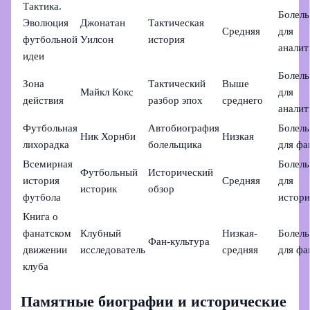
Тактика.
Болел
Эволюция
Джонатан
Тактическая
Средняя
для
футбольной
Уилсон
история
аналит
идеи
Болел
Зона
Тактический
Выше
Майкл Кокс
для
действия
разбор эпох
среднего
аналит
Футбольная
Автобиография
Болел
Ник Хорнби
Низкая
лихорадка
болельщика
для фа
Всемирная
Болел
Футбольный
Исторический
история
Средняя
для
историк
обзор
футбола
истори
Книга о
фанатском
Клубный
Низкая-
Болел
Фан-культура
движении
исследователь
средняя
для фа
клуба
Памятные биографии и исторические