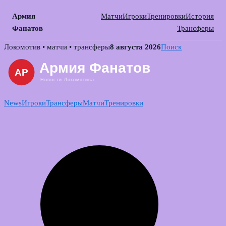
Армия
Матчи
Игроки
Тренировки
История
Фанатов
Трансферы
Skip
Локомотив • матчи • трансферы
8 августа 2026
Поиск
to
content
News
Игроки
Трансферы
Матчи
Тренировки