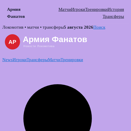
Армия
Матчи
Игроки
Тренировки
История
Фанатов
Трансферы
Skip
Локомотив • матчи • трансферы
5 августа 2026
Поиск
to
content
News
Игроки
Трансферы
Матчи
Тренировки